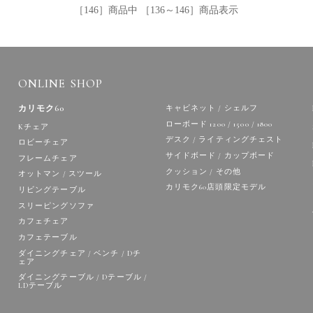
［146］商品中 ［136～146］商品表示
ONLINE SHOP
カリモク60
キャビネット / シェルフ
ローボード 1200 / 1500 / 1800
Kチェア
デスク / ライティングチェスト
ロビーチェア
サイドボード / カップボード
フレームチェア
クッション / その他
オットマン / スツール
カリモク60店頭限定モデル
リビングテーブル
スリーピングソファ
カフェチェア
カフェテーブル
ダイニングチェア / ベンチ / Dチ
ェア
ダイニングテーブル / Dテーブル /
LDテーブル