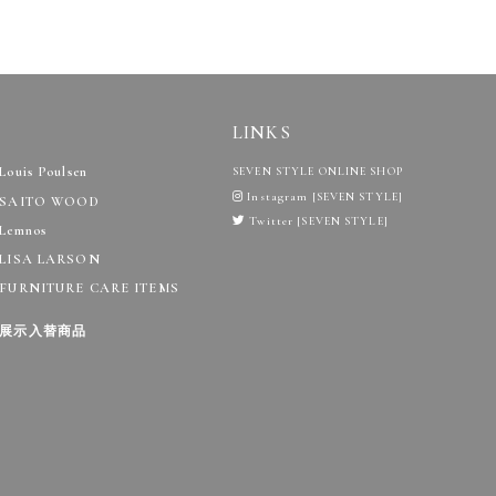
LINKS
Louis Poulsen
SEVEN STYLE ONLINE SHOP
Instagram [SEVEN STYLE]
SAITO WOOD
Twitter [SEVEN STYLE]
Lemnos
LISA LARSON
FURNITURE CARE ITEMS
展示入替商品