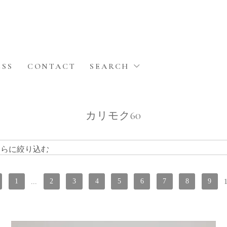
ESS
CONTACT
SEARCH
カリモク60
1
...
2
3
4
5
6
7
8
9