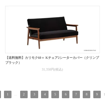
【送料無料】カリモク60＋ Kチェア2シーターカバー（クリンプ
ブラック）
31,350円(税込)
1
...
2
3
4
5
6
7
8
9