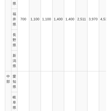
県
福
井
700
1,100
1,100
1,400
1,400
2,511
3,970
4,530
県
長
野
県
新
潟
県
中
愛
部
知
県
岐
阜
県