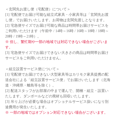
＜玄関先お渡し便（宅配便）について＞
[1] 宅配便でお届け可能な組立式家具・小家具等は「玄関先お渡
し便」でお届けいたします。お荷物は玄関先渡しとなります。
[2] 宅急便サイズでお届け可能な商品は時間帯お届けサービスを
ご利用いただけます（午前中 / 14時～16時 / 16時～18時 / 18時～
20時 / 19時～21時）。
※ 但し、繁忙期や一部の地域では対応できない場合がございま
す。
[3] 宅急便サイズでお届けできない大きさの商品は時間帯お届け
サービスをご利用いただけません。
＜組立設置サービス便について＞
[1] 宅配便でお届けできない大型家具等はカリモク家具提携の配
送会社による「組立設置サービス便」でお届けいたします（北海
道・沖縄県・離島等を除く）。
[2] 配送スタッフがお部屋の中まで運んで、開梱・組立・設置い
たします。ダンボールなどの廃材も回収いたします。
[3] 吊り上げが必要な場合はオプショナルサービス扱いになり別
途費用が発生いたします。
※ 一部の地域ではオプション対応できない場合がございます。