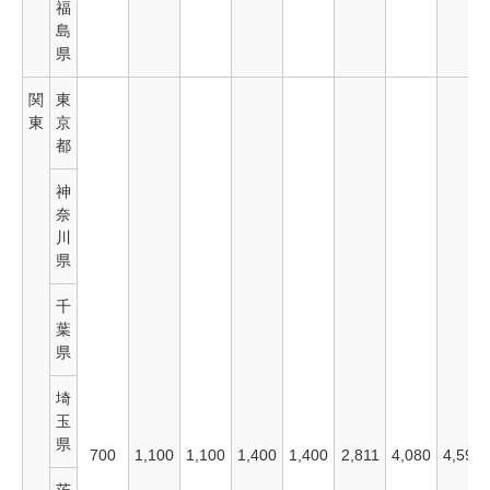
福
島
県
関
東
東
京
都
神
奈
川
県
千
葉
県
埼
玉
県
700
1,100
1,100
1,400
1,400
2,811
4,080
4,590