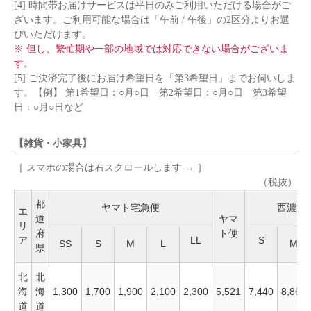
[4] 時間帯お届けサービスは平日のみご利用いただける場合がご
ざいます。ご利用可能な場合は「午前 / 午後」の2区分よりお選
びいただけます。
※ 但し、繁忙期や一部の地域では対応できない場合がございま
す。
[5] ご決済完了後にお届け希望日を「第3希望日」までお伺いしま
す。【例】 第1希望日：○月○日 第2希望日：○月○日 第3希望
日：○月○日など
【雑貨・小家具】
［ スマホの場合は右スクロールします → ］
（税抜）
都
ヤマト宅急便
西濃運
エ
道
ヤマ
リ
府
ト便
ア
LL
S
SS
S
M
L
M
県
北
北
海
海
1,300
1,700
1,900
2,100
2,300
5,521
7,440
8,860
道
道