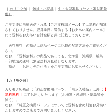
［
カリモク60
｜
雑貨・小家具
｜
中・大型家具（ヤマト家財宅急
便）
］
ご注文後に自動送信される【ご注文確認メール】では送料が加算
されておりません。翌営業日に送信する【お支払い案内メール】
にて送料をお支払い合計金額と共に記載しております。
「送料無料」の商品は商品ページに記載の配送方法をご確認くだ
さい。
なお、「送料無料」の商品であっても、北海道・沖縄県・離島・
一部地域の送料は別途送料お見積となります。
「商品」「お届け先ご住所」をご注文前にお知らせください。
【カリモク60】
カリモク60商品は「純正交換用パーツ」「展示入替品」以外は
【
送料無料 】
にてお届けいたします（北海道・沖縄県・離島等を
除く）。
なお、「純正交換用パーツ」については送料も含め別途お見積い
たしますので当店までお問い合わせください。