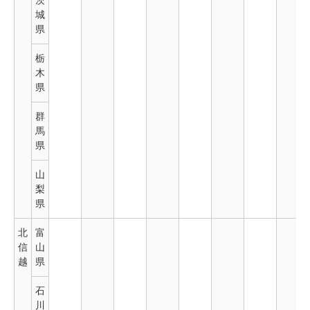
茨
城
県
栃
木
県
群
馬
県
山
梨
県
北
富
信
山
越
県
石
川