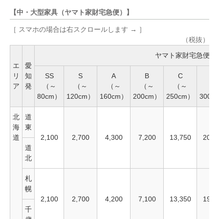
【中・大型家具（ヤマト家財宅急便）】
［ スマホの場合は右スクロールします → ］
（税抜）
ヤマト家財宅急便
エ
愛
リ
知
SS
S
A
B
C
D
ア
発
（～
（～
（～
（～
（～
（
80cm）
120cm）
160cm）
200cm）
250cm）
300c
北
道
海
東
道
2,100
2,700
4,300
7,200
13,750
20,2
道
北
札
幌
2,100
2,700
4,200
7,100
13,350
19,1
千