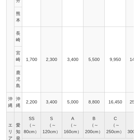
分
熊
本
長
崎
宮
崎
1,700
2,300
3,400
5,500
9,950
14,8
鹿
児
島
沖
沖
2,200
3,400
5,000
8,800
16,450
25,3
縄
縄
SS
S
A
B
C
D
エ
愛
（～
（～
（～
（～
（～
（
リ
知
80cm）
120cm）
160cm）
200cm）
250cm）
300c
ア
発