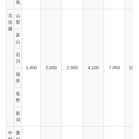
馬
北
山
信
梨
越
富
山
石
川
1,400
2,000
2,900
4,100
7,050
10,0
福
井
長
野
新
潟
中
愛