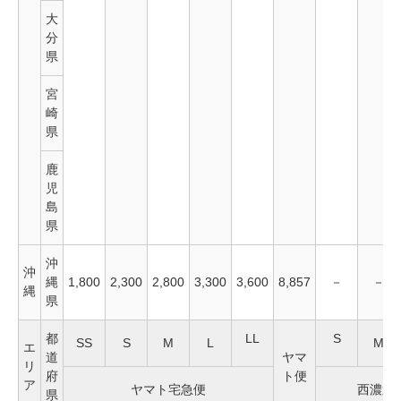
大
分
県
宮
崎
県
鹿
児
島
県
沖
沖
縄
1,800
2,300
2,800
3,300
3,600
8,857
－
－
縄
県
都
LL
S
SS
S
M
L
M
エ
道
ヤマ
リ
府
ト便
ア
ヤマト宅急便
西濃運
県