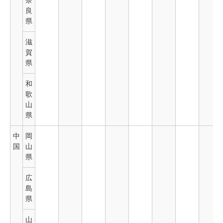
奈
良
県
滋
賀
県
和
歌
山
県
中
岡
国
山
県
広
島
県
山