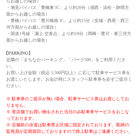
らお越しの場合）
・潮見バイパス「豊橋東 IC」より約20分（湖西・浜松・静岡方
面からお越しの場合）
・豊橋バイパス「豊川橋南 IC」より約15分（安城・西尾・西三
河方面からお越しの場合）
・国道1号線「瀬上 交差点」より約10分（岡崎・豊川・東三河方
面からお越しの場合）
【PARKING】
近隣の「まちなかパーキング」「パーク500」をご利用くださ
い。
お買い上げ金額（税込 5,500円以上）に応じて駐車サービス券を
お渡しいたします。お会計時にスタッフへ駐車券を必ずご提示く
ださい。
※ 駐車券のご提示が無い場合、駐車サービス券はお渡ししてお
りません。
※ 実店舗でお買い物をされた当日のみ駐車券サービスをおこな
っております。
※ 店舗前の歩道は駐車禁止区域に指定されております。取締の
監視員が定期巡回しておりますので路上駐車はご遠慮ください。