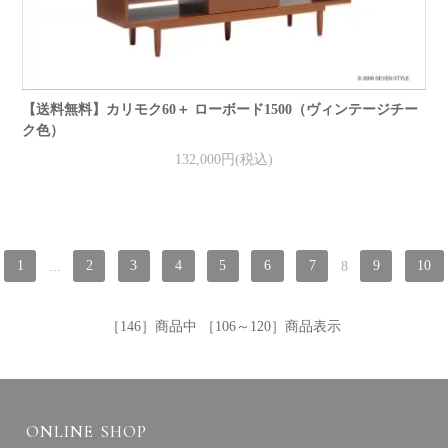
【送料無料】カリモク60＋ ローボード1500（ヴィンテージチー
ク色）
132,000円(税込)
1
...
2
3
4
5
6
7
8
9
10
［146］商品中 ［106～120］商品表示
ONLINE SHOP