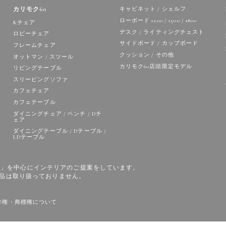
カリモク60
キャビネット / シェルフ
ローボード 1200 / 1500 / 1800
Kチェア
デスク / ライティングチェスト
ロビーチェア
サイドボード / カップボード
フレームチェア
クッション / その他
オットマン / スツール
カリモク60店頭限定モデル
リビングテーブル
スリーピングソファ
カフェチェア
カフェテーブル
ダイニングチェア / ベンチ / Dチ
ェア
ダイニングテーブル / Dテーブル /
LDテーブル
の家具」を中心にインテリアのご提案をしています。
品は取り扱っておりません。
作権・商標権について