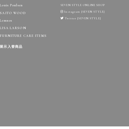
Louis Poulsen
SEVEN STYLE ONLINE SHOP
Instagram [SEVEN STYLE]
SAITO WOOD
Twitter [SEVEN STYLE]
Lemnos
LISA LARSON
FURNITURE CARE ITEMS
展示入替商品