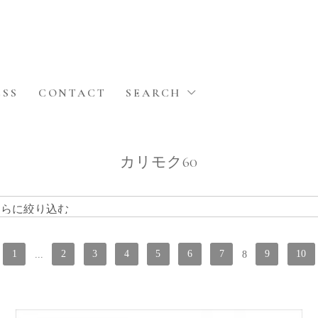
ESS
CONTACT
SEARCH
カリモク60
1
...
2
3
4
5
6
7
8
9
10