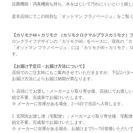
抗菌機能・消臭機能も持ち、水をはじいて汚れにくいという嬉し
是非店頭にてこの特別な「オットマン フラノベージュ」をご覧
【カリモク60＋カリモク （カリモクロクマルプラスカリモク）
ロングライフデザインの『カリモク60』をベースに、現在の『
「オットマン フラノベージュ」には「カリモク60＋カリモク」
す。
【お届け予定日・お届け方法について】
店頭でのご注文時にもご案内させていただきますが、下記2パタ
お届け方法によりお届け納期が異なります。
1. 店頭にてお渡し：メーカーより取り寄せ後、店頭にてお渡し
組立不要、完成形でお届けいたします。
※ メーカーに在庫がある場合、2～6日で当店へ入荷します。
2. 玄関先お渡し便（宅配便）：メーカーより取り寄せ後、宅配
組立不要、完成形でお届けいたします。
※ メーカーに在庫がある場合、お届けまで5～7日前後いただい