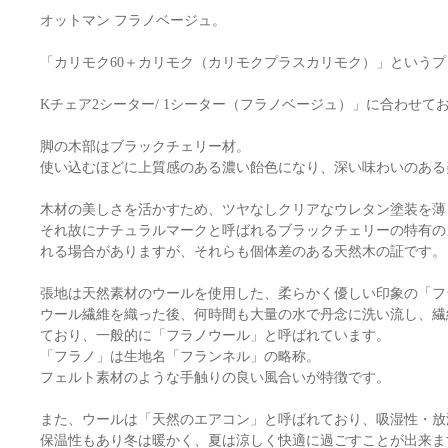
オットマン フラノベージュ。
「カリモク60＋カリモク（カリモクプラスカリモク）」という
Kチェア2シーター/ 1シーター（フラノベージュ）」に合わせて
脚の木部はブラックチェリー材。
使い込むほどに上質感のある濃い飴色になり、深い味わいのある
木材の美しさを活かすため、ツヤなしクリアなウレタン塗装を薄
それ故にナチュラルマークと呼ばれるブラックチェリーの特有の
れる場合がありますが、それらも個体差のある天然木の証です。
張地は天然素材のウールを使用した、柔らかく優しい印象の「フ
ウール繊維を織った後、何時間も大量の水で丹念に洗い流し、繊
ており、一般的に「フラノウール」と呼ばれています。
「フラノ」は生地名「フランネル」の略称。
フェルト素材のような手触りの良い風合いが特徴です。
また、ウールは「天然のエアコン」と呼ばれており、吸湿性・放
保温性もあり冬は暖かく、夏は涼しく快適に過ごすことが出来ま