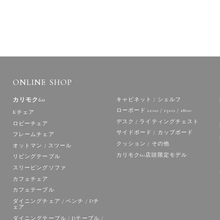
ONLINE SHOP
カリモク60
キャビネット / シェルフ
ローボード 1200 / 1500 / 1800
Kチェア
デスク / ライティングチェスト
ロビーチェア
サイドボード / カップボード
フレームチェア
クッション / その他
オットマン / スツール
カリモク60店頭限定モデル
リビングテーブル
スリーピングソファ
カフェチェア
カフェテーブル
ダイニングチェア / ベンチ / Dチ
ェア
ダイニングテーブル / Dテーブル /