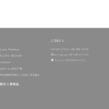
LINKS
Louis Poulsen
SEVEN STYLE ONLINE SHOP
Instagram [SEVEN STYLE]
SAITO WOOD
Twitter [SEVEN STYLE]
Lemnos
LISA LARSON
FURNITURE CARE ITEMS
展示入替商品