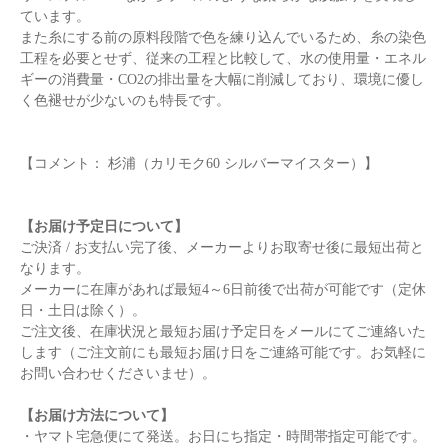
ています。
また糸にする前の原料段階で色を練り込んでいるため、糸の染色
工程を必要とせず、従来の工程と比較して、水の使用量・エネル
ギーの消費量・CO2の排出量を大幅に削減しており、環境に優し
く色褪せが少ないのも特長です。
【コメント： 杉浦（カリモク60 シルバーマイスター）】
【お届け予定日について】
ご決済 / お支払い完了後、メーカーよりお取寄せ後に最短出荷と
なります。
メーカーに在庫があれば最短4～6日前後で出荷が可能です（定休
日・土日は除く）。
ご注文後、在庫状況と最短お届け予定日をメールにてご連絡いた
します（ご注文前にも最短お届け日をご連絡可能です。お気軽に
お問い合わせくださいませ）。
【お届け方法について】
・ヤマト宅急便にて発送。お日にち指定・時間帯指定可能です。