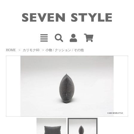
HOME
>
カリモク60
>
小物 / クッション / その他