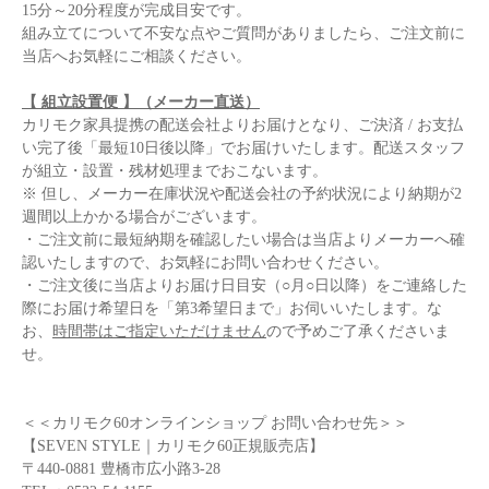
15分～20分程度が完成目安です。
組み立てについて不安な点やご質問がありましたら、ご注文前に
当店へお気軽にご相談ください。
【 組立設置便 】（メーカー直送）
カリモク家具提携の配送会社よりお届けとなり、ご決済 / お支払
い完了後「最短10日後以降」でお届けいたします。配送スタッフ
が組立・設置・残材処理までおこないます。
※ 但し、メーカー在庫状況や配送会社の予約状況により納期が2
週間以上かかる場合がございます。
・ご注文前に最短納期を確認したい場合は当店よりメーカーへ確
認いたしますので、お気軽にお問い合わせください。
・ご注文後に当店よりお届け日目安（○月○日以降）をご連絡した
際にお届け希望日を「第3希望日まで」お伺いいたします。な
お、
時間帯はご指定いただけません
ので予めご了承くださいま
せ。
＜＜カリモク60オンラインショップ お問い合わせ先＞＞
【SEVEN STYLE｜カリモク60正規販売店】
〒440-0881 豊橋市広小路3-28