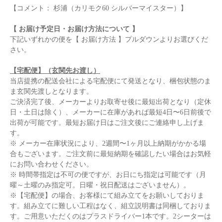
【コメント： 杉浦（カリモク60 シルバーマイスター）】
【 お届け予定日・お届け方法について 】
下記いずれかの便を【 お届け方法 】プルダウンよりお選びくだ
さい。
【宅配便】（玄関先お渡し）
当店提携の配送会社による宅配便にて発送となり、梱包状態のま
ま玄関先渡しとなります。
ご決済完了後、メーカーよりお取寄せ後に最短出荷となり（定休
日・土日は除く）、メーカーに在庫があれば最短4日〜6日前後で
出荷が可能です。最短お届け日はご注文後にご連絡申し上げま
す。
※ メーカー在庫状況により、2週間〜1ヶ月以上納期がかかる場
合もございます。ご注文前に最短納期を確認したい場合はお気軽
にお問い合わせください。
※ 時間帯指定は不可の便ですが、お日にち指定は可能です（月
曜～土曜のみ指定可。日曜・祝日配送はございません）。
※【宅配便】の場合、お客様にて組み立てをお願いしておりま
す。組み立てに難しい工程はなく、組立説明書は同梱しておりま
す。ご用意いただくのはプラスドライバー1本です。2シーターは