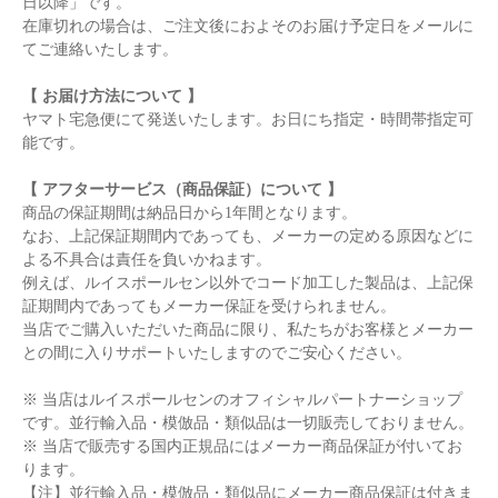
日以降」です。
在庫切れの場合は、ご注文後におよそのお届け予定日をメールに
てご連絡いたします。
【 お届け方法について 】
ヤマト宅急便にて発送いたします。お日にち指定・時間帯指定可
能です。
【 アフターサービス（商品保証）について 】
商品の保証期間は納品日から1年間となります。
なお、上記保証期間内であっても、メーカーの定める原因などに
よる不具合は責任を負いかねます。
例えば、ルイスポールセン以外でコード加工した製品は、上記保
証期間内であってもメーカー保証を受けられません。
当店でご購入いただいた商品に限り、私たちがお客様とメーカー
との間に入りサポートいたしますのでご安心ください。
※ 当店はルイスポールセンのオフィシャルパートナーショップ
です。並行輸入品・模倣品・類似品は一切販売しておりません。
※ 当店で販売する国内正規品にはメーカー商品保証が付いてお
ります。
【注】並行輸入品・模倣品・類似品にメーカー商品保証は付きま