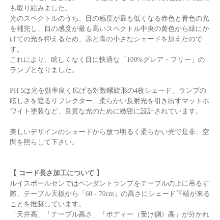
も取り組みました。
光のスペクトルのうち、目の感度が最も低くなる赤色と青色の光
を補完し、目の感度が最も高いスペクトル中央の黄色から緑にか
けての光を抑えるため、赤と青の小さなシェードを加えたので
す。
これにより、眩しくなく目に快適な「100%グレア・フリー」の
ランプとなりました。
PH 5は光を効率良く広げる対数螺旋形の4枚シェード、ランプの
眩しさを遮るリフレクター、柔らかい反射光を引き出すマットホ
ワイト塗装など、良質な光のために緻密に設計されています。
美しいデザインのシェードから放つ明るく柔らかい光で是非、空
間を照らして下さい。
【 コード長さ加工について 】
ルイスポールセンではペンダントランプをテーブルの上に吊るす
際、テーブル天板から「60 - 70cm」の高さにシェード下端が来る
ことを推奨しています。
「天井高」「テーブル高さ」「ボディー（受け側）高」が分かれ