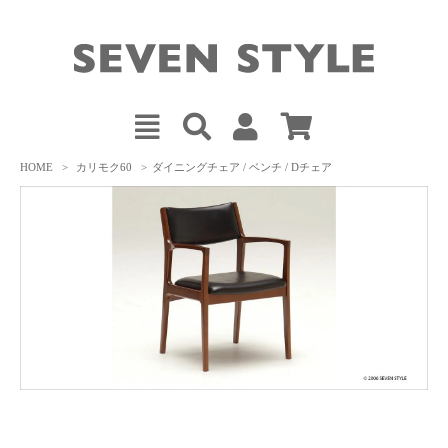
HOME
>
カリモク60
>
ダイニングチェア / ベンチ / Dチェア