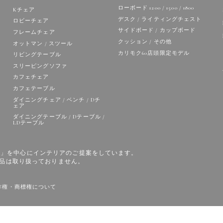
ローボード 1200 / 1500 / 1800
Kチェア
デスク / ライティングチェスト
ロビーチェア
サイドボード / カップボード
フレームチェア
クッション / その他
オットマン / スツール
カリモク60店頭限定モデル
リビングテーブル
スリーピングソファ
カフェチェア
カフェテーブル
ダイニングチェア / ベンチ / Dチ
ェア
ダイニングテーブル / Dテーブル /
LDテーブル
の家具」を中心にインテリアのご提案をしています。
品は取り扱っておりません。
作権・商標権について