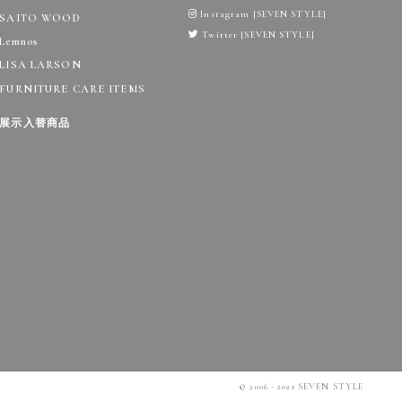
Instagram [SEVEN STYLE]
SAITO WOOD
Twitter [SEVEN STYLE]
Lemnos
LISA LARSON
FURNITURE CARE ITEMS
展示入替商品
© 2006 - 2021 SEVEN STYLE