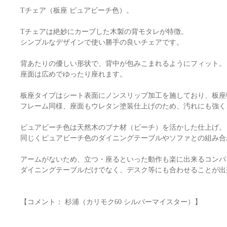
Tチェア（板座 ピュアビーチ色）。
Tチェアは絶妙にカーブした木製の背モタレが特徴。
シンプルなデザインで使い勝手の良いチェアです。
背あたりの優しい形状で、背中が包みこまれるようにフィット。
座面は広めでゆったり座れます。
板座タイプはシート表面にノンスリップ加工を施しており、板座
フレーム同様、座面もウレタン塗装仕上げのため、汚れにも強く
ピュアビーチ色は天然木のブナ材（ビーチ）を活かした仕上げ。
同じくピュアビーチ色のダイニングテーブルやソファとの組み合
アームがないため、立つ・座るといった動作も楽に出来るコンパ
ダイニングテーブルだけでなく、デスク等にも合わせることが出
【コメント： 杉浦（カリモク60 シルバーマイスター）】