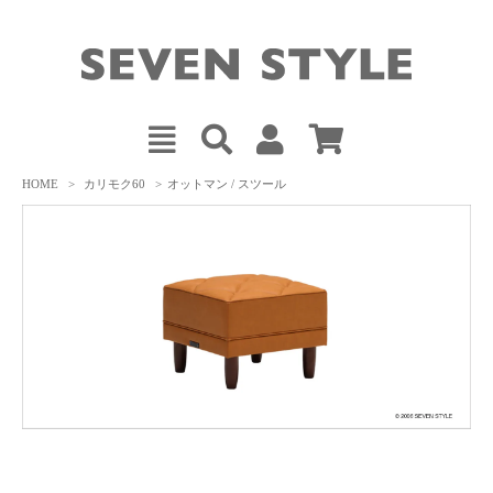
HOME
>
カリモク60
>
オットマン / スツール