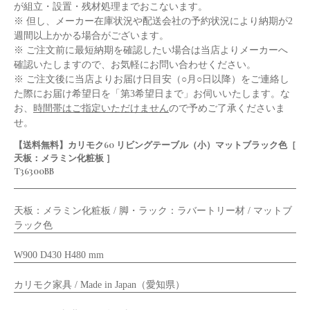
が組立・設置・残材処理までおこないます。
※ 但し、メーカー在庫状況や配送会社の予約状況により納期が2
週間以上かかる場合がございます。
※ ご注文前に最短納期を確認したい場合は当店よりメーカーへ
確認いたしますので、お気軽にお問い合わせください。
※ ご注文後に当店よりお届け日目安（○月○日以降）をご連絡し
た際にお届け希望日を「第3希望日まで」お伺いいたします。な
お、
時間帯はご指定いただけません
ので予めご了承くださいま
せ。
【送料無料】カリモク60 リビングテーブル（小）マットブラック色［
天板：メラミン化粧板 ］
T36300BB
天板：メラミン化粧板 / 脚・ラック：ラバートリー材 / マットブ
ラック色
W900 D430 H480 mm
カリモク家具 / Made in Japan（愛知県）