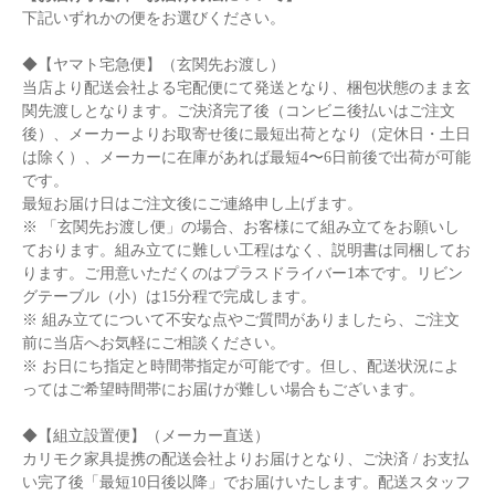
下記いずれかの便をお選びください。
◆【ヤマト宅急便】（玄関先お渡し）
当店より配送会社よる宅配便にて発送となり、梱包状態のまま玄
関先渡しとなります。ご決済完了後（コンビニ後払いはご注文
後）、メーカーよりお取寄せ後に最短出荷となり（定休日・土日
は除く）、メーカーに在庫があれば最短4〜6日前後で出荷が可能
です。
最短お届け日はご注文後にご連絡申し上げます。
※ 「玄関先お渡し便」の場合、お客様にて組み立てをお願いし
ております。組み立てに難しい工程はなく、説明書は同梱してお
ります。ご用意いただくのはプラスドライバー1本です。リビン
グテーブル（小）は15分程で完成します。
※ 組み立てについて不安な点やご質問がありましたら、ご注文
前に当店へお気軽にご相談ください。
※ お日にち指定と時間帯指定が可能です。但し、配送状況によ
ってはご希望時間帯にお届けが難しい場合もございます。
◆【組立設置便】（メーカー直送）
カリモク家具提携の配送会社よりお届けとなり、ご決済 / お支払
い完了後「最短10日後以降」でお届けいたします。配送スタッフ