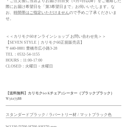
・ご注文後に当店よりお届け日目安（○月○日以降）をご連絡した
際にお届け希望日を「第3希望日まで」お伺いいたします。な
お、
時間帯はご指定いただけません
ので予めご了承くださいま
せ。
＜＜カリモク60オンラインショップ お問い合わせ先＞＞
【SEVEN STYLE｜カリモク60正規販売店】
〒440-0881 豊橋市広小路3-28
TEL：0532-54-1155
HOURS：11:00-17:00
CLOSED：火曜日・水曜日
【送料無料】カリモク60 Kチェア2シーター（ブラックブラック）
W36173BB
スタンダードブラック / ラバートリー材 / マットブラック色
W1330 D700 H700 SH370 mm