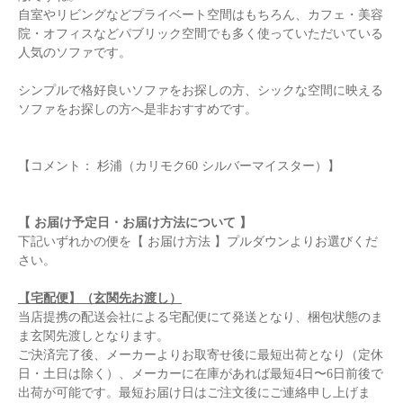
自室やリビングなどプライベート空間はもちろん、カフェ・美容
院・オフィスなどパブリック空間でも多く使っていただいている
人気のソファです。
シンプルで格好良いソファをお探しの方、シックな空間に映える
ソファをお探しの方へ是非おすすめです。
【コメント： 杉浦（カリモク60 シルバーマイスター）】
【 お届け予定日・お届け方法について 】
下記いずれかの便を【 お届け方法 】プルダウンよりお選びくだ
さい。
【宅配便】（玄関先お渡し）
当店提携の配送会社による宅配便にて発送となり、梱包状態のま
ま玄関先渡しとなります。
ご決済完了後、メーカーよりお取寄せ後に最短出荷となり（定休
日・土日は除く）、メーカーに在庫があれば最短4日〜6日前後で
出荷が可能です。最短お届け日はご注文後にご連絡申し上げま