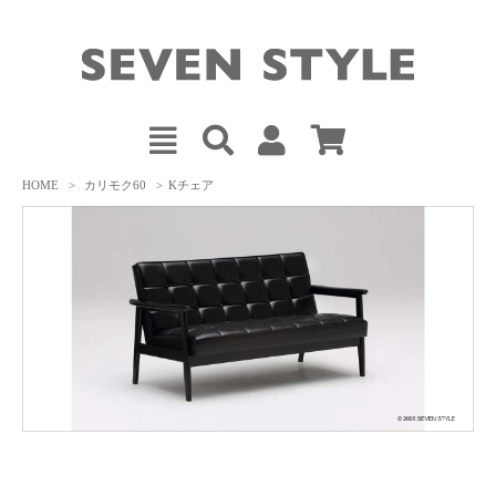
HOME
>
カリモク60
>
Kチェア