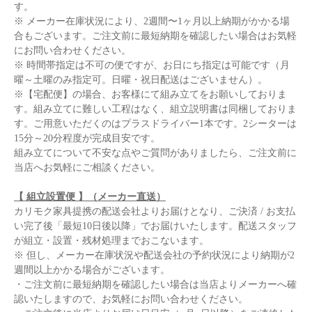
す。
※ メーカー在庫状況により、2週間〜1ヶ月以上納期がかかる場
合もございます。ご注文前に最短納期を確認したい場合はお気軽
にお問い合わせください。
※ 時間帯指定は不可の便ですが、お日にち指定は可能です（月
曜～土曜のみ指定可。日曜・祝日配送はございません）。
※【宅配便】の場合、お客様にて組み立てをお願いしておりま
す。組み立てに難しい工程はなく、組立説明書は同梱しておりま
す。ご用意いただくのはプラスドライバー1本です。2シーターは
15分～20分程度が完成目安です。
組み立てについて不安な点やご質問がありましたら、ご注文前に
当店へお気軽にご相談ください。
【 組立設置便 】（メーカー直送）
カリモク家具提携の配送会社よりお届けとなり、ご決済 / お支払
い完了後「最短10日後以降」でお届けいたします。配送スタッフ
が組立・設置・残材処理までおこないます。
※ 但し、メーカー在庫状況や配送会社の予約状況により納期が2
週間以上かかる場合がございます。
・ご注文前に最短納期を確認したい場合は当店よりメーカーへ確
認いたしますので、お気軽にお問い合わせください。