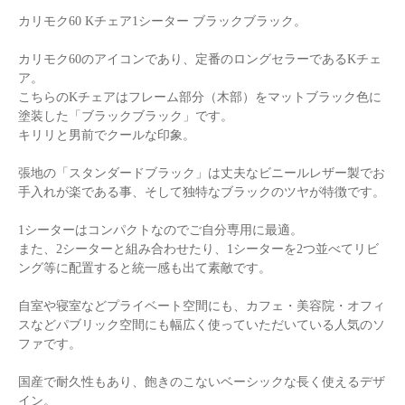
カリモク60 Kチェア1シーター ブラックブラック。
カリモク60のアイコンであり、定番のロングセラーであるKチェ
ア。
こちらのKチェアはフレーム部分（木部）をマットブラック色に
塗装した「ブラックブラック」です。
キリリと男前でクールな印象。
張地の「スタンダードブラック」は丈夫なビニールレザー製でお
手入れが楽である事、そして独特なブラックのツヤが特徴です。
1シーターはコンパクトなのでご自分専用に最適。
また、2シーターと組み合わせたり、1シーターを2つ並べてリビ
ング等に配置すると統一感も出て素敵です。
自室や寝室などプライベート空間にも、カフェ・美容院・オフィ
スなどパブリック空間にも幅広く使っていただいている人気のソ
ファです。
国産で耐久性もあり、飽きのこないベーシックな長く使えるデザ
イン。