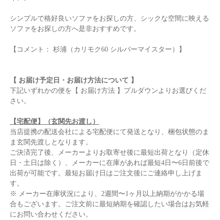
シンプルで格好良いソファをお探しの方、シックな空間に映える
ソファをお探しの方へ是非おすすめです。
【コメント： 杉浦（カリモク60 シルバーマイスター）】
【 お届け予定日・お届け方法について 】
下記いずれかの便を【 お届け方法 】プルダウンよりお選びくだ
さい。
【宅配便】（玄関先お渡し）
当店提携の配送会社による宅配便にて発送となり、梱包状態のま
ま玄関先渡しとなります。
ご決済完了後、メーカーよりお取寄せ後に最短出荷となり（定休
日・土日は除く）、メーカーに在庫があれば最短4日〜6日前後で
出荷が可能です。最短お届け日はご注文後にご連絡申し上げま
す。
※ メーカー在庫状況により、2週間〜1ヶ月以上納期がかかる場
合もございます。ご注文前に最短納期を確認したい場合はお気軽
にお問い合わせください。