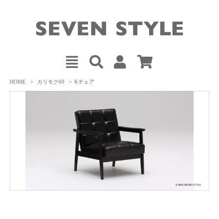
HOME
>
カリモク60
>
Kチェア