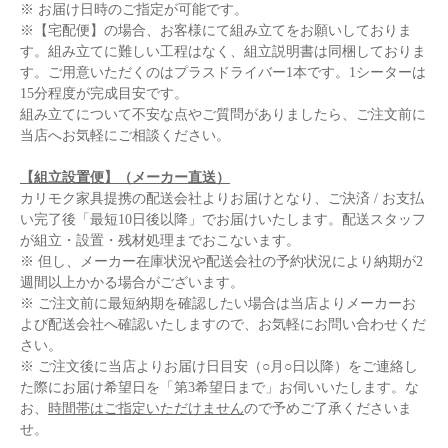
※ お届け日時のご指定が可能です。
※【宅配便】の場合、お客様にて組み立てをお願いしておりま
す。組み立てに難しい工程はなく、組立説明書は同梱しておりま
す。ご用意いただくのはプラスドライバー1本です。1シーターは
15分程度が完成目安です。
組み立てについて不安な点やご質問がありましたら、ご注文前に
当店へお気軽にご相談ください。
【組立設置便】（メーカー直送）
カリモク家具提携の配送会社よりお届けとなり、ご決済 / お支払
い完了後「最短10日後以降」でお届けいたします。配送スタッフ
が組立・設置・残材処理までおこないます。
※ 但し、メーカー在庫状況や配送会社の予約状況により納期が2
週間以上かかる場合がございます。
※ ご注文前に最短納期を確認したい場合は当店よりメーカーお
よび配送会社へ確認いたしますので、お気軽にお問い合わせくだ
さい。
※ ご注文後に当店よりお届け日目安（○月○日以降）をご連絡し
た際にお届け希望日を「第3希望日まで」お伺いいたします。な
お、
時間帯はご指定いただけません
ので予めご了承くださいま
せ。