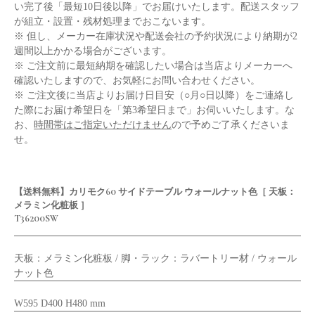
い完了後「最短10日後以降」でお届けいたします。配送スタッフ
が組立・設置・残材処理までおこないます。
※ 但し、メーカー在庫状況や配送会社の予約状況により納期が2
週間以上かかる場合がございます。
※ ご注文前に最短納期を確認したい場合は当店よりメーカーへ
確認いたしますので、お気軽にお問い合わせください。
※ ご注文後に当店よりお届け日目安（○月○日以降）をご連絡し
た際にお届け希望日を「第3希望日まで」お伺いいたします。な
お、
時間帯はご指定いただけません
ので予めご了承くださいま
せ。
【送料無料】カリモク60 サイドテーブル ウォールナット色［ 天板：
メラミン化粧板 ］
T36200SW
天板：メラミン化粧板 / 脚・ラック：ラバートリー材 / ウォール
ナット色
W595 D400 H480 mm