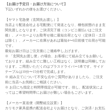
【お届け予定日・お届け方法について】
下記いずれかの便をお選びください。
【ヤマト宅急便（玄関先お渡し）】
当店より配送会社よる宅配便にて発送となり、梱包状態のまま玄
関先渡しとなります。ご決済完了後（コンビニ後払いはご注文
後）、メーカーよりお取寄せ後に最短出荷となり（定休日・土日
は除く）、メーカーに在庫があれば最短4〜6日前後で出荷が可能
です。
最短お届け日はご注文後にご連絡申し上げます。
※ 「玄関先お渡し便」の場合、お客様にて組み立てをお願いし
ております。組み立てに難しい工程はなく、説明書は同梱してお
ります。ご用意いただくのはプラスドライバー1本です。サイド
テーブルは10分〜15分程で完成します。
※ 組み立てについて不安な点やご質問がありましたら、ご注文
前に当店へお気軽にご相談ください。
※ お日にち指定と時間帯指定が可能です。但し、配送状況によ
ってはご希望時間帯にお届けが難しい場合もございます。
【メーカー直送便（開墾組立設置）】
カリモク家具提携の配送会社よりお届けとなり、ご決済 / お支払