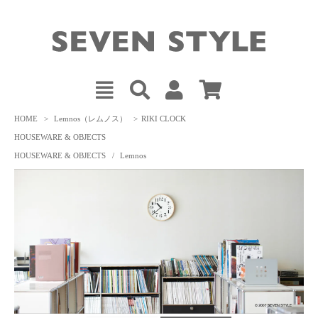
HOME
>
Lemnos（レムノス）
>
RIKI CLOCK
HOUSEWARE & OBJECTS
HOUSEWARE & OBJECTS
/
Lemnos