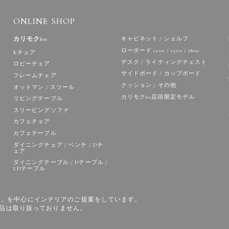
ONLINE SHOP
カリモク60
キャビネット / シェルフ
ローボード 1200 / 1500 / 1800
Kチェア
デスク / ライティングチェスト
ロビーチェア
サイドボード / カップボード
フレームチェア
クッション / その他
オットマン / スツール
カリモク60店頭限定モデル
リビングテーブル
スリーピングソファ
カフェチェア
カフェテーブル
ダイニングチェア / ベンチ / Dチ
ェア
ダイニングテーブル / Dテーブル /
LDテーブル
の家具」を中心にインテリアのご提案をしています。
品は取り扱っておりません。