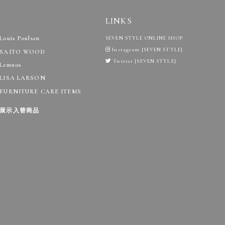
LINKS
Louis Poulsen
SEVEN STYLE ONLINE SHOP
Instagram [SEVEN STYLE]
SAITO WOOD
Twitter [SEVEN STYLE]
Lemnos
LISA LARSON
FURNITURE CARE ITEMS
展示入替商品