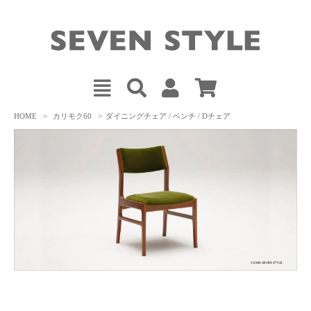
HOME
>
カリモク60
>
ダイニングチェア / ベンチ / Dチェア