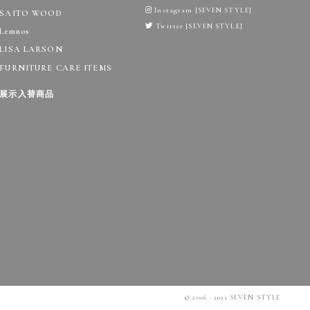
Instagram [SEVEN STYLE]
SAITO WOOD
Twitter [SEVEN STYLE]
Lemnos
LISA LARSON
FURNITURE CARE ITEMS
展示入替商品
© 2006 - 2021 SEVEN STYLE