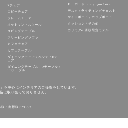
ローボード 1200 / 1500 / 1800
Kチェア
デスク / ライティングチェスト
ロビーチェア
サイドボード / カップボード
フレームチェア
クッション / その他
オットマン / スツール
カリモク60店頭限定モデル
リビングテーブル
スリーピングソファ
カフェチェア
カフェテーブル
ダイニングチェア / ベンチ / Dチ
ェア
ダイニングテーブル / Dテーブル /
LDテーブル
の家具」を中心にインテリアのご提案をしています。
品は取り扱っておりません。
作権・商標権について