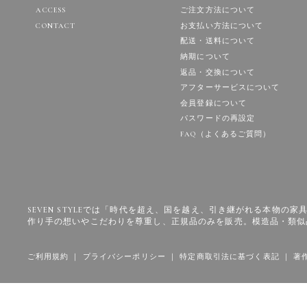
ACCESS
ご注文方法について
CONTACT
お支払い方法について
配送・送料について
納期について
返品・交換について
アフターサービスについて
会員登録について
パスワードの再設定
FAQ（よくあるご質問）
SEVEN STYLEでは「時代を超え、国を越え、引き継がれる本物
作り手の想いやこだわりを尊重し、正規品のみを販売。模造品・類似
ご利用規約
｜
プライバシーポリシー
｜
特定商取引法に基づく表記
｜
著